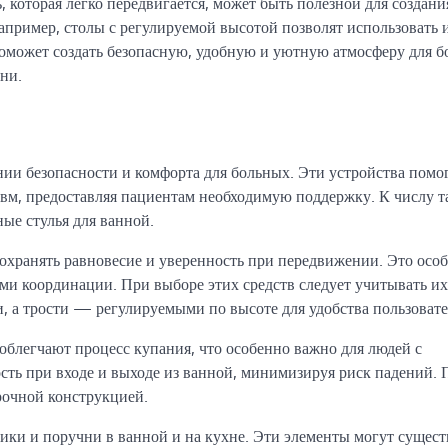
которая легко передвигается, может быть полезной для создани
апример, столы с регулируемой высотой позволят использовать и
поможет создать безопасную, удобную и уютную атмосферу для б
ни.
нии безопасности и комфорта для больных. Эти устройства помо
авм, предоставляя пациентам необходимую поддержку. К числу т
ные стулья для ванной.
охранять равновесие и уверенность при передвижении. Это осо
 координации. При выборе этих средств следует учитывать их
 а трости — регулируемыми по высоте для удобства пользовате
облегчают процесс купания, что особенно важно для людей с
ть при входе и выходе из ванной, минимизируя риск падений. 
рочной конструкцией.
ики и поручни в ванной и на кухне. Эти элементы могут сущес