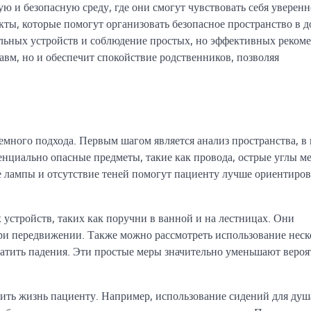
ю и безопасную среду, где они смогут чувствовать себя уверенн
ты, которые помогут организовать безопасное пространство в д
льных устройств и соблюдение простых, но эффективных реком
равм, но и обеспечит спокойствие родственников, позволяя
емного подхода. Первым шагом является анализ пространства, в
енциально опасные предметы, такие как провода, острые углы м
е лампы и отсутствие теней помогут пациенту лучше ориентиров
устройств, таких как поручни в ванной и на лестницах. Они
ри передвижении. Также можно рассмотреть использование нес
атить падения. Эти простые меры значительно уменьшают вероя
чить жизнь пациенту. Например, использование сидений для душ