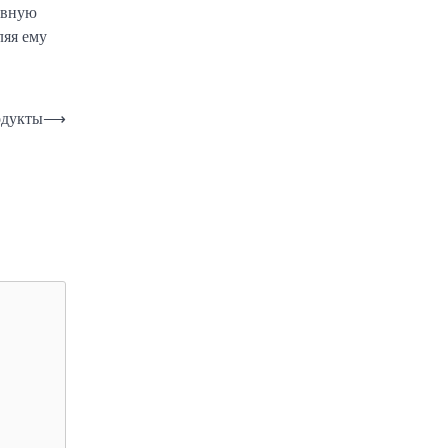
евную
ляя ему
одукты
⟶