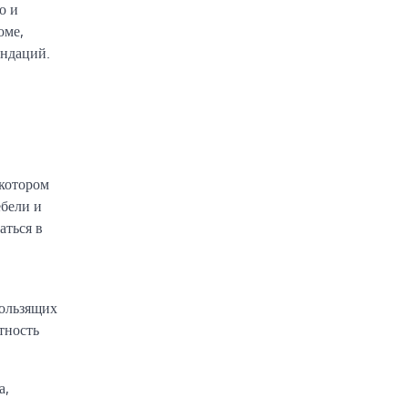
о и
оме,
ендаций.
 котором
ебели и
аться в
кользящих
тность
а,