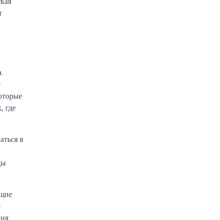
ская
т
.
е
оторые
, где
аться в
ды
ящие
е
ния