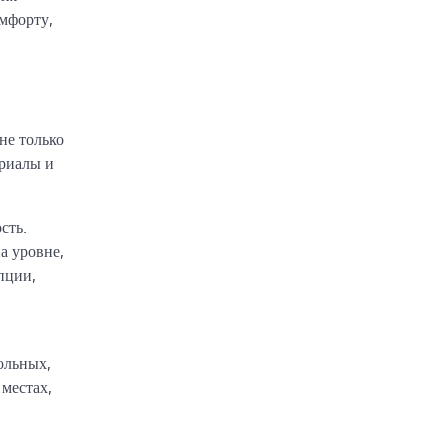
омфорту,
не только
ериалы и
сть.
а уровне,
пции,
ольных,
местах,