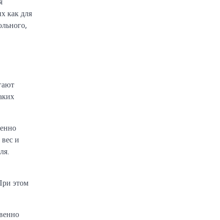
я
х как для
ольного,
гают
аких
бенно
 вес и
ля.
При этом
твенно