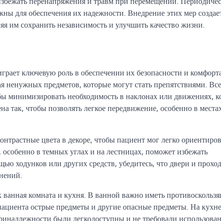
избежать перенапряжения и травм при перемещении. Периодиче
ны для обеспечения их надежности. Внедрение этих мер создае
яя им сохранить независимость и улучшить качество жизни.
играет ключевую роль в обеспечении их безопасности и комфорта
ая ненужных предметов, которые могут стать препятствиями. Вс
бы минимизировать необходимость в наклонах или движениях, к
на так, чтобы позволять легкое передвижение, особенно в местах
нтрастные цвета в декоре, чтобы пациент мог легко ориентиров
 особенно в темных углах и на лестницах, поможет избежать
ью ходунков или других средств, убедитесь, что двери и прохо
днений.
 ванная комната и кухня. В ванной важно иметь противоскольз
пациента острые предметы и другие опасные предметы. На кухн
принадлежности были легкодоступны и не требовали использова