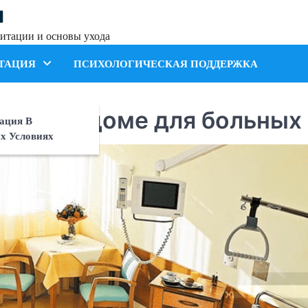
я
итации и основы ухода
ТАЦИЯ
ПСИХОЛОГИЧЕСКАЯ ПОДДЕРЖКА
ность в доме для больных
ация В
х Условиях