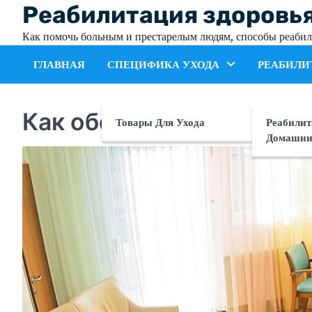
Skip
Реабилитация здоровь
to
Как помочь больным и престарелым людям, способы реабил
content
ГЛАВНАЯ
СПЕЦИФИКА УХОДА
РЕАБИЛИ
Как обеспечить безопас
Товары Для Ухода
Реабилит
Домашни