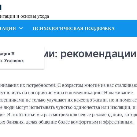
я
итации и основы ухода
ТАЦИЯ
ПСИХОЛОГИЧЕСКАЯ ПОДДЕРЖКА
ми людьми: рекомендации
ация В
х Условиях
имания их потребностей. С возрастом многие из нас сталкиваю
ут влиять на восприятие мира и коммуникацию. Налаживание
венниками не только улучшает их качество жизни, но и помогае
е люди могут испытывать чувство одиночества или изоляции, и
ние. В этой статье мы рассмотрим ключевые рекомендации, кото
ых близких, делая общение более комфортным и эффективным.