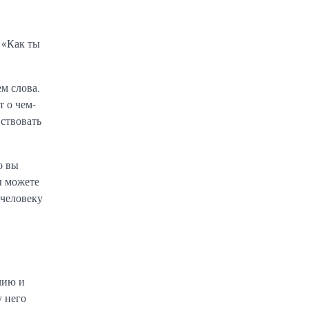
 «Как ты
м слова.
т о чем-
вствовать
о вы
ы можете
 человеку
чию и
у него