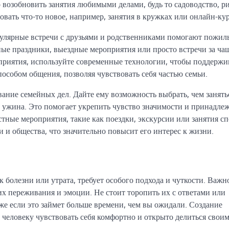
о возобновить занятия любимыми делами, будь то садоводство, р
овать что-то новое, например, занятия в кружках или онлайн-ку
гулярные встречи с друзьями и родственниками помогают пожи
е праздники, выездные мероприятия или просто встречи за чаш
приятия, используйте современные технологии, чтобы поддержи
особом общения, позволяя чувствовать себя частью семьи.
ание семейных дел. Дайте ему возможность выбрать, чем занять
 ужина. Это помогает укрепить чувство значимости и принадле
ные мероприятия, такие как поездки, экскурсии или занятия сп
и и общества, что значительно повысит его интерес к жизни.
болезни или утрата, требует особого подхода и чуткости. Важн
х переживания и эмоции. Не стоит торопить их с ответами или
же если это займет больше времени, чем вы ожидали. Создание
человеку чувствовать себя комфортно и открыто делиться свои