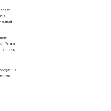
словах.
азы
тельный
ниях
вас?» или
кренность
 общие
⟶
нципы