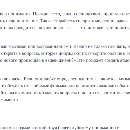
 и понимания. Прежде всего, важно использовать простую и яс
ть недопонимание. Также старайтесь говорить медленно, давая
что вы находитесь на уровне их глаз — это поможет установить 
оими мыслями или воспоминаниями. Важно не только слышать, н
е открытые вопросы, которые побуждают их говорить больше о се
то нового произошло в вашей жизни?» Это поможет создать атм
о человека. Если они любят определенные темы, такие как музы
жете обсудить их любимые фильмы или вспомнить важные событи
те им возможность задавать вопросы и делиться своими мысля
ачимости.
жилыми людьми, способствуя более глубокому пониманию и