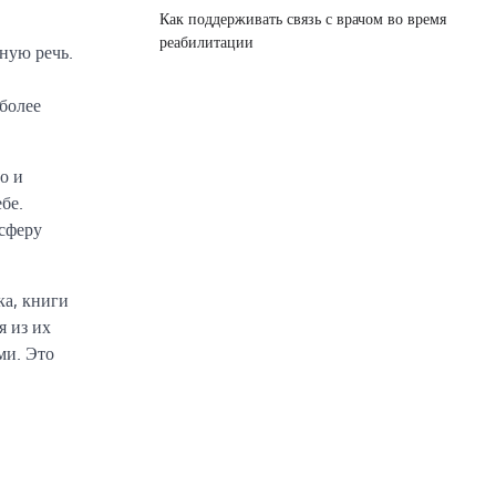
Как поддерживать связь с врачом во время
реабилитации
ную речь.
более
о и
бе.
осферу
ка, книги
я из их
ми. Это