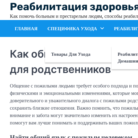
Skip
Реабилитация здоровь
to
Как помочь больным и престарелым людям, способы реабил
content
ГЛАВНАЯ
СПЕЦИФИКА УХОДА
РЕАБИЛИ
Как общаться с пожилы
Товары Для Ухода
Реабилит
Домашни
для родственников
Общение с пожилыми людьми требует особого подхода и пон
физическими и эмоциональными изменениями, которые мог
доверительного и уважительного диалога с пожилыми родст
сохранить близкие отношения. Важно помнить, что пожилы
внимание и забота могут значительно изменить их настрое
помогут вам лучше понимать и поддерживать ваших пожил
Найти общий язык с пожилым человеком