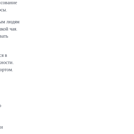
исование
рсы.
лым людям
кой чая.
вать
ся в
жности.
ортом.
о
ми