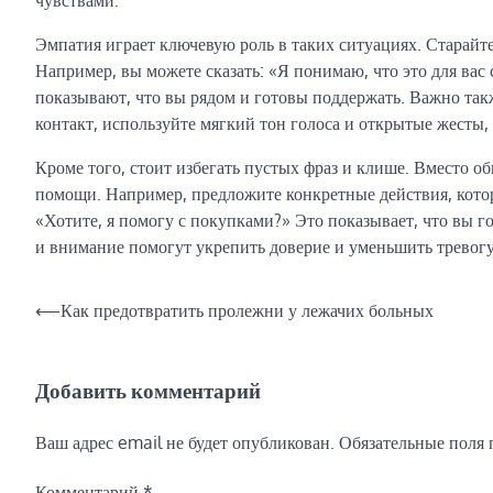
чувствами.
Эмпатия играет ключевую роль в таких ситуациях. Старайтес
Например, вы можете сказать: «Я понимаю, что это для вас
показывают, что вы рядом и готовы поддержать. Важно та
контакт, используйте мягкий тон голоса и открытые жесты
Кроме того, стоит избегать пустых фраз и клише. Вместо 
помощи. Например, предложите конкретные действия, котор
«Хотите, я помогу с покупками?» Это показывает, что вы г
и внимание помогут укрепить доверие и уменьшить тревогу
Навигация
⟵
Как предотвратить пролежни у лежачих больных
по
записям
Добавить комментарий
Ваш адрес email не будет опубликован.
Обязательные поля
Комментарий
*