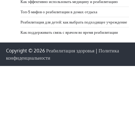
Как эффективно использовать медицину и реабилитацию
Топ-5 мифов о реабилитации в домах отдыха
Реабилитация для детей: как выбрать подходящее учреждение
Как поддерживать связь с врачом во время реабилитации
Copyright © 2026
Реабилитация здоровья
|
Политика
конфиденциальности