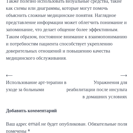
Также полезно использовать визуальные средства, такие
как схемы или диаграммы, которые могут помочь
объяснить сложные медицинские понятия. Наглядное
представление информации может облегчить понимание и
запоминание, что делает общение более эффективным.
Таким образом, постоянное внимание к взаимопониманию
и потребностям пациента способствует укреплению
доверительных отношений и повышению качества
медицинского обслуживания.
Навигация
⟵
⟶
Использование арт-терапии в
Упражнения для
по
уходе за больными
реабилитации после инсульта
записям
в домашних условиях
Добавить комментарий
Ваш адрес email не будет опубликован.
Обязательные поля
помечены
*