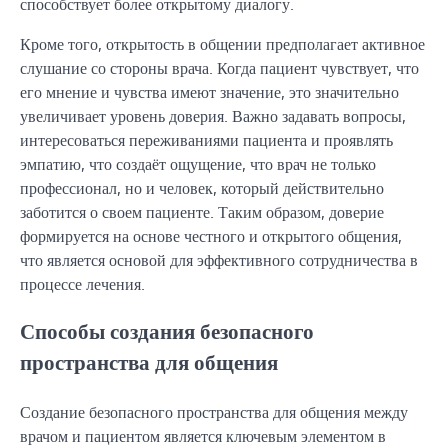
способствует более открытому диалогу.
Кроме того, открытость в общении предполагает активное
слушание со стороны врача. Когда пациент чувствует, что
его мнение и чувства имеют значение, это значительно
увеличивает уровень доверия. Важно задавать вопросы,
интересоваться переживаниями пациента и проявлять
эмпатию, что создаёт ощущение, что врач не только
профессионал, но и человек, который действительно
заботится о своем пациенте. Таким образом, доверие
формируется на основе честного и открытого общения,
что является основой для эффективного сотрудничества в
процессе лечения.
Способы создания безопасного
пространства для общения
Создание безопасного пространства для общения между
врачом и пациентом является ключевым элементом в