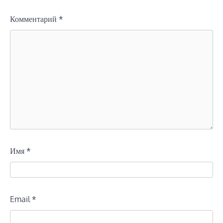
Комментарий
*
Имя
*
Email
*