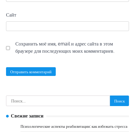
Сайт
Сохранить моё имя, email и адрес сайта в этом
браузере для последующих моих комментариев.
Найти:
Свежие записи
Психологические аспекты реабилитации: как избежать стресса