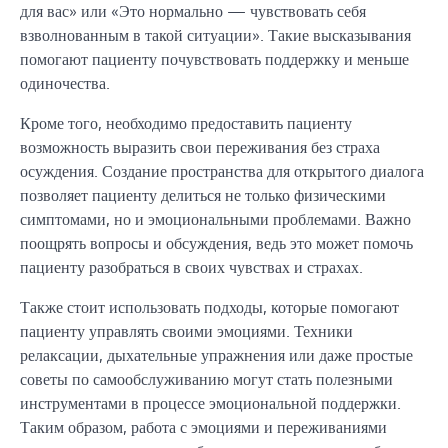
для вас» или «Это нормально — чувствовать себя
взволнованным в такой ситуации». Такие высказывания
помогают пациенту почувствовать поддержку и меньше
одиночества.
Кроме того, необходимо предоставить пациенту
возможность выразить свои переживания без страха
осуждения. Создание пространства для открытого диалога
позволяет пациенту делиться не только физическими
симптомами, но и эмоциональными проблемами. Важно
поощрять вопросы и обсуждения, ведь это может помочь
пациенту разобраться в своих чувствах и страхах.
Также стоит использовать подходы, которые помогают
пациенту управлять своими эмоциями. Техники
релаксации, дыхательные упражнения или даже простые
советы по самообслуживанию могут стать полезными
инструментами в процессе эмоциональной поддержки.
Таким образом, работа с эмоциями и переживаниями