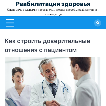
Skip
Реабилитация здоровья
to
Как помочь больным и престарелым людям, способы реабилитации и
content
основы ухода
Как строить доверительные
отношения с пациентом