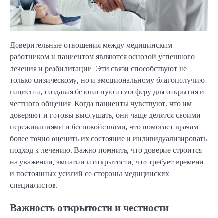
Доверительные отношения между медицинским
работником и пациентом являются основой успешного
лечения и реабилитации. Эти связи способствуют не
только физическому, но и эмоциональному благополучию
пациента, создавая безопасную атмосферу для открытия и
честного общения. Когда пациенты чувствуют, что им
доверяют и готовы выслушать, они чаще делятся своими
переживаниями и беспокойствами, что помогает врачам
более точно оценить их состояние и индивидуализировать
подход к лечению. Важно помнить, что доверие строится
на уважении, эмпатии и открытости, что требует времени
и постоянных усилий со стороны медицинских
специалистов.
Важность открытости и честности