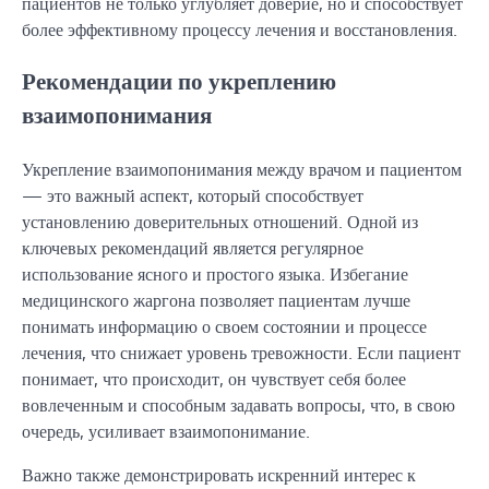
пациентов не только углубляет доверие, но и способствует
более эффективному процессу лечения и восстановления.
Рекомендации по укреплению
взаимопонимания
Укрепление взаимопонимания между врачом и пациентом
— это важный аспект, который способствует
установлению доверительных отношений. Одной из
ключевых рекомендаций является регулярное
использование ясного и простого языка. Избегание
медицинского жаргона позволяет пациентам лучше
понимать информацию о своем состоянии и процессе
лечения, что снижает уровень тревожности. Если пациент
понимает, что происходит, он чувствует себя более
вовлеченным и способным задавать вопросы, что, в свою
очередь, усиливает взаимопонимание.
Важно также демонстрировать искренний интерес к