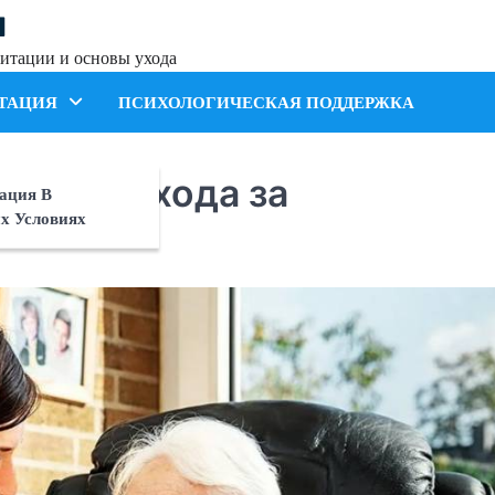
я
итации и основы ухода
ТАЦИЯ
ПСИХОЛОГИЧЕСКАЯ ПОДДЕРЖКА
ности ухода за
ация В
х Условиях