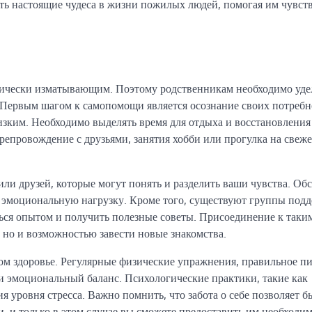
ить настоящие чудеса в жизни пожилых людей, помогая им чувст
ически изматывающим. Поэтому родственникам необходимо уде
Первым шагом к самопомощи является осознание своих потребн
близким. Необходимо выделять время для отдыха и восстановления
репровождение с друзьями, занятия хобби или прогулка на свеж
или друзей, которые могут понять и разделить ваши чувства. Об
ь эмоциональную нагрузку. Кроме того, существуют группы под
ться опытом и получить полезные советы. Присоединение к таки
 но и возможностью завести новые знакомства.
ком здоровье. Регулярные физические упражнения, правильное п
и эмоциональный баланс. Психологические практики, такие как
 уровня стресса. Важно помнить, что забота о себе позволяет б
 и только в этом случае вы сможете предоставить им необходи