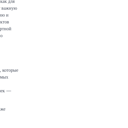
 как для
т важную
ию и
ектов
ортной
но
, которые
амых
ычек —
кже