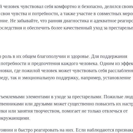
человек чувствовал себя комфортно и безопасно, делился свои
свои чувства и потребности, а также участие в совместных мер
ие. Не забывайте, что ранняя диагностика и адекватное реагир
следствия и обеспечить более качественный уход за престарелы
роль в их общем благополучии и здоровье. Для поддержания
 потребности и предпочтения каждого человека. Одним из эффе
ановки, где пожилой человек может чувствовать себя расслаблен
реду, так и эмоциональную поддержку, например, установление
отъемлемыми элементами в уходе за престарелыми. Пожилые люд
ственниками или друзьями может существенно повысить их наст
ки или занятия творчеством, помогает не только отвлечься от
с окружающими.
оянии и быстро реагировать на них. Если наблюдаются признак