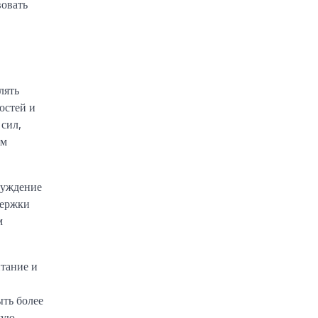
вовать
лять
остей и
 сил,
ем
суждение
держки
м
итание и
ыть более
мую