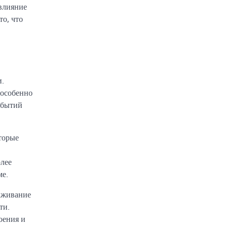
 влияние
то, что
и.
 особенно
обытий
торые
олее
ме.
лаживание
ти.
оения и