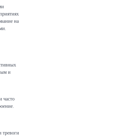
ми
оприятиях
ование на
ми.
ктивных
ным и
и часто
роение.
и тревоги