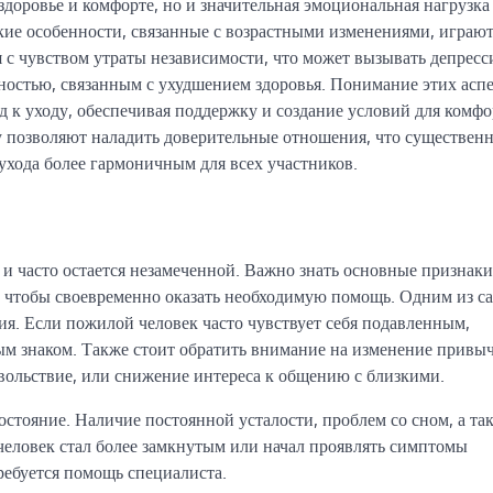
здоровье и комфорте, но и значительная эмоциональная нагрузка
ские особенности, связанные с возрастными изменениями, играю
 с чувством утраты независимости, что может вызывать депресс
тностью, связанным с ухудшением здоровья. Понимание этих асп
д к уходу, обеспечивая поддержку и создание условий для комф
у позволяют наладить доверительные отношения, что существен
ухода более гармоничным для всех участников.
и часто остается незамеченной. Важно знать основные признаки
я, чтобы своевременно оказать необходимую помощь. Одним из с
я. Если пожилой человек часто чувствует себя подавленным,
ым знаком. Также стоит обратить внимание на изменение прив
овольствие, или снижение интереса к общению с близкими.
остояние. Наличие постоянной усталости, проблем со сном, а та
 человек стал более замкнутым или начал проявлять симптомы
требуется помощь специалиста.