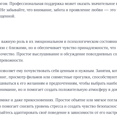
логом. Профессиональная поддержка может оказать значительное
 Не забывайте, что внимание, забота и проявление любви — это 
ыщенной.
важную роль в их эмоциональном и психологическом состояни
язи с близкими, но и обеспечивает чувство принадлежности, что
ночество. Простое выслушивание и обсуждение повседневных с
 тревожности.
позволяет ему почувствовать себя ценным и нужным. Занятия, ко
 книг, просмотр фильмов или совместные прогулки, способствуют
иваться к его желаниям и предпочтениям, чтобы выбрать наиб
онимание, но и помогает создать положительную атмосферу в до
имике и даже прикосновениях. Простое объятие или мягкое пог
о помогает снизить уровень стресса и создать чувство безопаснос
райтесь адаптировать своё поведение в зависимости от его настр