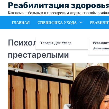
Skip
Реабилитация здоровь
to
Как помочь больным и престарелым людям, способы реабил
content
ГЛАВНАЯ
СПЕЦИФИКА УХОДА
РЕАБИЛИ
Психологические особен
Товары Для Ухода
Реабилит
Домашни
престарелыми