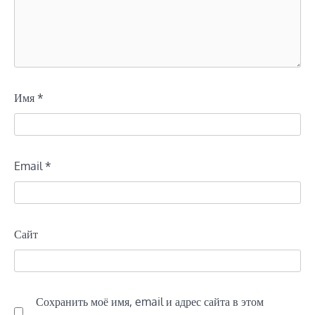
Имя
*
Email
*
Сайт
Сохранить моё имя, email и адрес сайта в этом