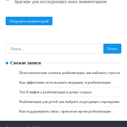
браузере для последующих моих комментариев.
Найти:
Свежие записи
Психологические аспекты реабилитации: как избежать стресса
Как эффективно использовать медицину и реабилитацию
Топ-5 мифов о реабилитации в домах отдыха
Реабилитация для детей: как выбрать подходящее учреждение
Как поддерживать связь с врачом во время реабилитации