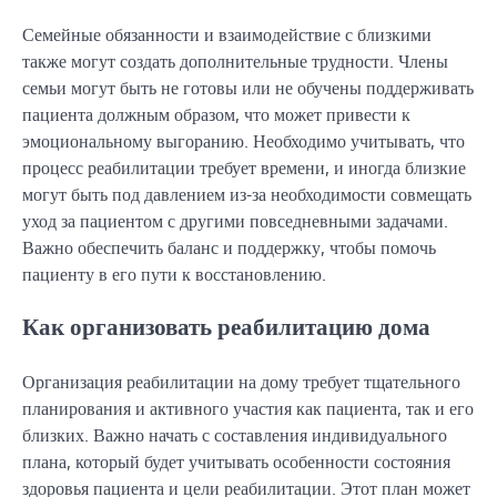
Семейные обязанности и взаимодействие с близкими
также могут создать дополнительные трудности. Члены
семьи могут быть не готовы или не обучены поддерживать
пациента должным образом, что может привести к
эмоциональному выгоранию. Необходимо учитывать, что
процесс реабилитации требует времени, и иногда близкие
могут быть под давлением из-за необходимости совмещать
уход за пациентом с другими повседневными задачами.
Важно обеспечить баланс и поддержку, чтобы помочь
пациенту в его пути к восстановлению.
Как организовать реабилитацию дома
Организация реабилитации на дому требует тщательного
планирования и активного участия как пациента, так и его
близких. Важно начать с составления индивидуального
плана, который будет учитывать особенности состояния
здоровья пациента и цели реабилитации. Этот план может