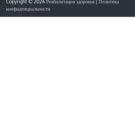
Copyright © 2026
Реабилитация здоровья
|
Политика
конфиденциальности