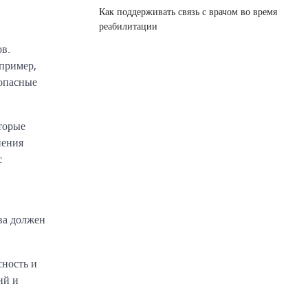
Как поддерживать связь с врачом во время
реабилитации
в.
апример,
 опасные
торые
нения
с
ва должен
сность и
ий и