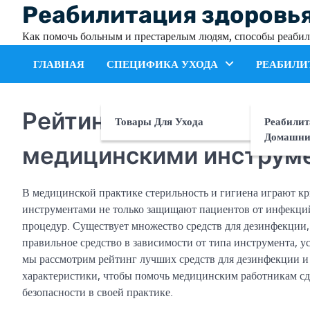
Skip
Реабилитация здоровь
to
Как помочь больным и престарелым людям, способы реабил
content
ГЛАВНАЯ
СПЕЦИФИКА УХОДА
РЕАБИЛИ
Рейтинг лучших средств
Товары Для Ухода
Реабилит
Домашни
медицинскими инструм
В медицинской практике стерильность и гигиена играют к
инструментами не только защищают пациентов от инфекций
процедур. Существует множество средств для дезинфекции,
правильное средство в зависимости от типа инструмента, у
мы рассмотрим рейтинг лучших средств для дезинфекции и
характеристики, чтобы помочь медицинским работникам сд
безопасности в своей практике.