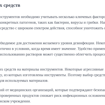
 средств
струментов необходимо учитывать несколько ключевых факторо
конкретных патогенов, таких как бактерии, вирусы и грибки. Н
 средство с широким спектром действия, способное уничтожить
еобходимое для достижения желаемого уровня дезинфекции. Неко
ритично в условиях, когда время имеет значение. Удобство приме
к использованию растворов может существенно облегчить процес
 средств на материалы инструментов. Некоторые агрессивные
у, из которых изготовлены инструменты. Поэтому выбор средст
 для используемых материалов.
ний от медицинских организаций, которые подтверждают безопа
х проверенных продуктов снижает риск инфекционных осложнен
инском учреждении.