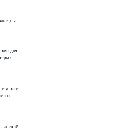
одит для
одят для
оторых
ктивности
нии и
оединений