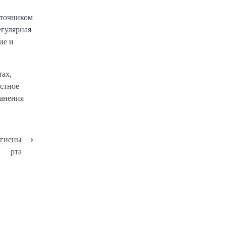
сточником
егулярная
ие и
тах,
стное
ранения
игиены
⟶
рта