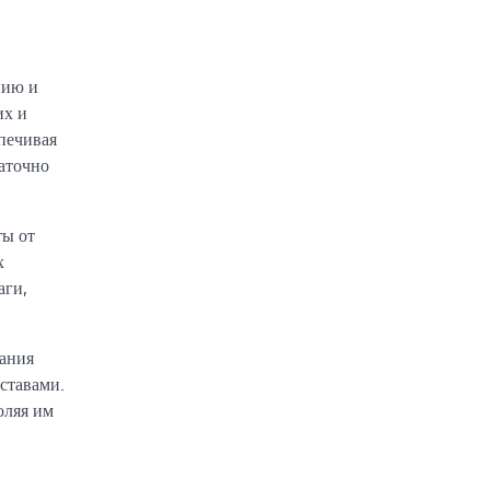
нию и
их и
печивая
аточно
ты от
х
аги,
вания
ставами.
оляя им