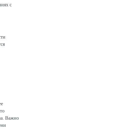
ниях с
сти
тся
ее
то
ла. Важно
ени